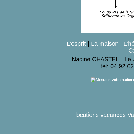
L'esprit
|
La maison
|
L'h
C
Nadine CHASTEL - Le J
tel: 04 92 6
locations vacances Val